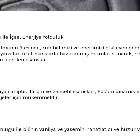
ile İçsel Enerjiye Yolculuk
manın ötesinde, ruh halimizi ve enerjimizi etkileyen önem
ini yansıtan özel esanslarla hazırlanmış mumlar sunarak, h
n önerilen esanslar:
ya sahiptir. Tarçın ve zencefil esansları, Koç'un dinamik en
ojeler için mükemmeldir.
ğü ile bilinir. Vanilya ve yasemin, rahatlatıcı ve huzur ve