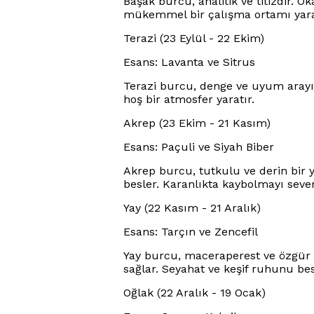
Başak burcu, analitik ve titizdir. Ok
mükemmel bir çalışma ortamı yara
Terazi (23 Eylül - 22 Ekim)
Esans: Lavanta ve Sitrus
Terazi burcu, denge ve uyum arayışı
hoş bir atmosfer yaratır.
Akrep (23 Ekim - 21 Kasım)
Esans: Paçuli ve Siyah Biber
Akrep burcu, tutkulu ve derin bir ya
besler. Karanlıkta kaybolmayı sevenl
Yay (22 Kasım - 21 Aralık)
Esans: Tarçın ve Zencefil
Yay burcu, maceraperest ve özgür ru
sağlar. Seyahat ve keşif ruhunu bes
Oğlak (22 Aralık - 19 Ocak)