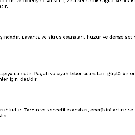
aliptüs ve biberiye esansları, zihinsel netlik sağlar ve odak
tır.
ndadır. Lavanta ve sitrus esansları, huzur ve denge getiri
pıya sahiptir. Paçuli ve siyah biber esansları, güçlü bir en
er için idealdir.
hludur. Tarçın ve zencefil esansları, enerjisini artırır v
ler.