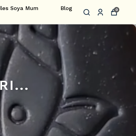
dles Soya Mum
Blog
0
I...