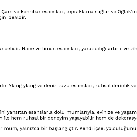
ır. Çam ve kehribar esansları, topraklama sağlar ve Oğlak'
in idealdir.
celidir. Nane ve limon esansları, yaratıcılığı artırır ve zih
ır. Ylang ylang ve deniz tuzu esansları, ruhsal derinlik ve 
ini yansıtan esanslarla dolu mumlarıyla, evinize ve yaşam
le hem ruhsal bir deneyim yaşayabilir hem de dekorasyon
ir mum, yalnızca bir başlangıçtır. Kendi içsel yolculuğunu