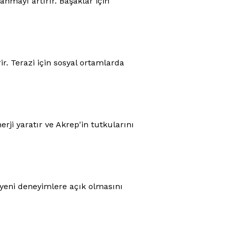
lanmayı artırır. Başaklar için
r. Terazi için sosyal ortamlarda
erji yaratır ve Akrep'in tutkularını
e yeni deneyimlere açık olmasını