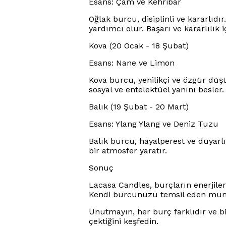
Esans: Çam ve Kehribar
Oğlak burcu, disiplinli ve kararlıd
yardımcı olur. Başarı ve kararlılık iç
Kova (20 Ocak - 18 Şubat)
Esans: Nane ve Limon
Kova burcu, yenilikçi ve özgür düşün
sosyal ve entelektüel yanını besler.
Balık (19 Şubat - 20 Mart)
Esans: Ylang Ylang ve Deniz Tuzu
Balık burcu, hayalperest ve duyarlıd
bir atmosfer yaratır.
Sonuç
Lacasa Candles, burçların enerjiler
Kendi burcunuzu temsil eden mum i
Unutmayın, her burç farklıdır ve b
çektiğini keşfedin.