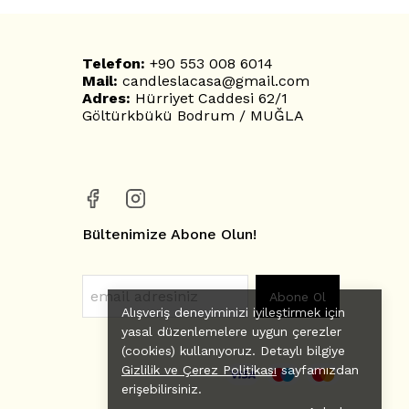
Telefon:
+90 553 008 6014
Mail:
candleslacasa@gmail.com
Adres:
Hürriyet Caddesi 62/1
Göltürkbükü Bodrum / MUĞLA
Bültenimize Abone Olun!
Abone Ol
Alışveriş deneyiminizi iyileştirmek için
yasal düzenlemelere uygun çerezler
(cookies) kullanıyoruz. Detaylı bilgiye
Gizlilik ve Çerez Politikası
sayfamızdan
erişebilirsiniz.